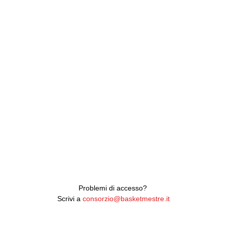
Password
Keep me signed in
Forgot your password?
Problemi di accesso?
Scrivi a
consorzio@basketmestre.it